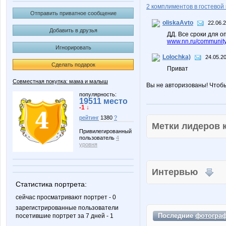
2 комплиментов в гостевой 
Отправить приватное сообщение
oliskaAvto
22.06.
Добавить в друзья
ДД. Все сроки для
www.nn.ru/community
Игнорировать
Lolochka)
24.05.2
Сделать подарок
Приват
Совместная покупка: мама и малыш
Вы не авторизованы! Чтоб
популярность:
19511 место
-1 ↓
рейтинг
1380
?
Метки лидеров
Привилегированный
пользователь
4
уровня
Интервью
Статистика портрета:
сейчас просматривают портрет - 0
зарегистрированные пользователи
Последние
фотогра
посетившие портрет за 7 дней - 1